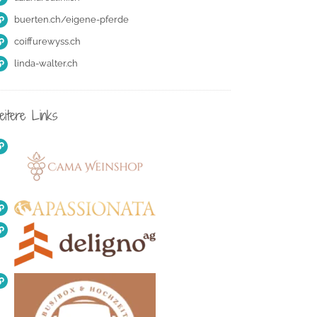
buerten.ch/eigene-pferde
coiffurewyss.ch
linda-walter.ch
eitere Links