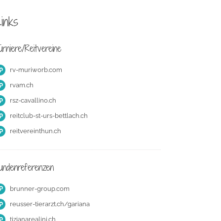
inks
urniere/Reitvereine
rv-muriworb.com
rvam.ch
rsz-cavallino.ch
reitclub-st-urs-bettlach.ch
reitvereinthun.ch
undenreferenzen
brunner-group.com
reusser-tierarzt.ch/gariana
tizianarealini.ch