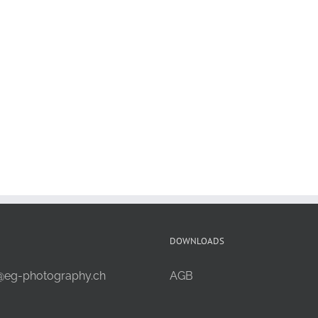
DOWNLOADS
@eg-photography.ch
AGB