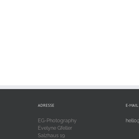
ADRESSE
E-MAIL
EG-Photography
hello
Evelyne Gfeller
Salzhaus 19